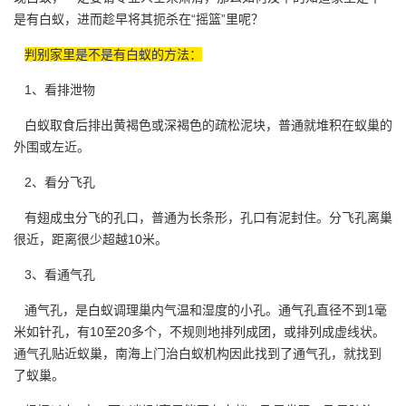
是有白蚁，进而趁早将其扼杀在“摇篮”里呢？
判别家里是不是有白蚁的方法：
1、看排泄物
白蚁
取食后排出黄褐色或深褐色的疏松泥块，普通就堆积在蚁巢的
外围或左近。
2、看分飞孔
有翅成虫分飞的孔口，普通为长条形，孔口有泥封住。
分飞孔
离巢
很近，距离很少超越10米。
3、看通气孔
通气孔，是白蚁调理巢内气温和湿度的小孔。通气孔直径不到1毫
米如针孔，有10至20多个，不规则地排列成团，或排列成虚线状。
通气孔贴近蚁巢，南海上门治白蚁机构因此找到了通气孔，就找到
了蚁巢。