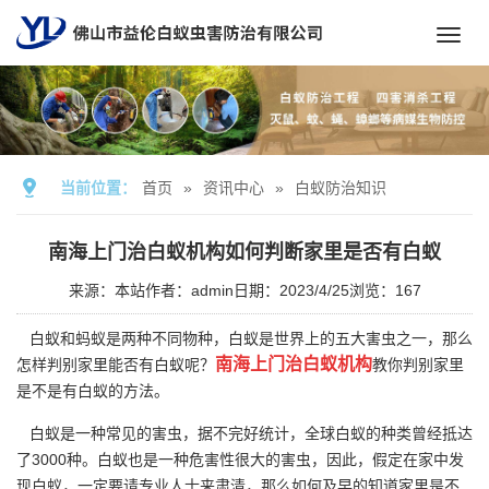
Toggl
navig
当前位置：
首页
»
资讯中心
»
白蚁防治知识
南海上门治白蚁机构如何判断家里是否有白蚁
来源：本站
作者：admin
日期：2023/4/25
浏览：
167
白蚁和蚂蚁是两种不同物种，白蚁是世界上的五大害虫之一，那么
南海上门治白蚁机构
怎样判别家里能否有白蚁呢？
教你判别家里
是不是有白蚁的方法。
白蚁是一种常见的害虫，据不完好统计，全球白蚁的种类曾经抵达
了3000种。白蚁也是一种危害性很大的
害虫
，因此，假定在家中发
现白蚁，一定要请专业人士来肃清，那么如何及早的知道家里是不