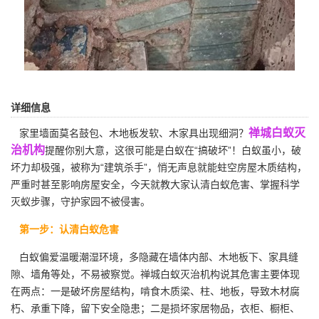
详细信息
禅城白蚁灭
家里墙面莫名鼓包、木地板发软、木家具出现细洞？
治机构
提醒你别大意，这很可能是白蚁在“搞破坏”！白蚁虽小，破
坏力却极强，被称为“建筑杀手”，悄无声息就能蛀空房屋木质结构，
严重时甚至影响房屋安全，今天就教大家认清白蚁危害、掌握科学
灭蚁步骤，守护家园不被侵害。
第一步：认清白蚁危害
白蚁偏爱温暖潮湿环境，多隐藏在墙体内部、木地板下、家具缝
隙、墙角等处，不易被察觉。禅城白蚁灭治机构说其危害主要体现
在两点：一是破坏房屋结构，啃食
木质梁
、柱、地板，导致木材腐
朽、承重下降，留下安全隐患；二是损坏家居物品，衣柜、橱柜、