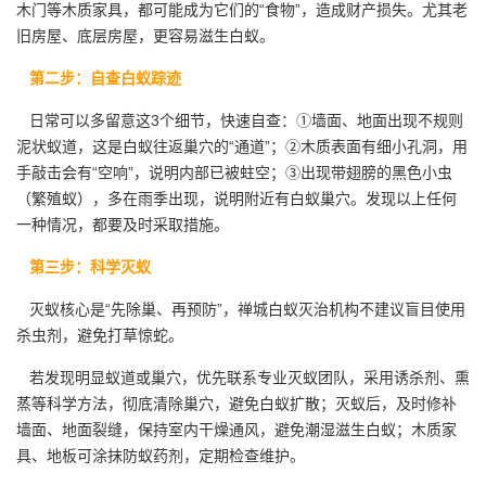
木门等木质家具，都可能成为它们的“食物”，造成财产损失。尤其老
旧房屋、底层房屋，更容易滋生白蚁。
第二步：自查白蚁踪迹
日常可以多留意这3个细节，快速自查：①墙面、地面出现不规则
泥状蚁道，这是白蚁往返巢穴的“通道”；②木质表面有细小孔洞，用
手敲击会有“空响”，说明内部已被蛀空；③出现带翅膀的黑色小虫
（
繁殖蚁
），多在雨季出现，说明附近有白蚁巢穴。发现以上任何
一种情况，都要及时采取措施。
第三步：科学灭蚁
灭蚁核心是“先除巢、再预防”，禅城白蚁灭治机构不建议盲目使用
杀虫剂，避免打草惊蛇。
若发现明显蚁道或巢穴，优先联系专业
灭蚁团队
，采用诱杀剂、熏
蒸等科学方法，彻底清除巢穴，避免白蚁扩散；灭蚁后，及时修补
墙面、地面裂缝，保持室内干燥通风，避免潮湿滋生白蚁；木质家
具、地板可涂抹防蚁药剂，定期检查维护。