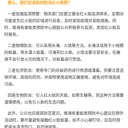
那么，我们应该如何防治红火蚁呢？
一是加强监测预警：相关部门应建立健全
红火蚁监测
体系，定期对
可能发生红火蚁的区域进行巡查，及时发现疫情并采取措施。同
时，南海有害蚁类预防中心鼓励公众积极参与监测，发现红火蚁及
时报告。
二是物理防治：可以采用水淹、火烧等方法。水淹法适用于小规模
的蚁巢，将水灌入蚁巢，可淹死红火蚁。火烧法要注意安全，在确
保不会引发火灾的情况下，对蚁巢进行焚烧。
三是化学防治：使用专门的杀蚁药剂进行喷洒或灌巢。但要注意选
择环保、高效的药剂，并按照使用说明
正确使用
，避免对环境造成
污染。
四是生物防治：引入红火蚁的天敌，如寄生蝇等，但这种方法需要
谨慎使用，以免引入新的生态问题。
此外，公众也应提高防范意识。南海有害蚁类预防中心建议在野外
活动时，要尽量避免接触红火蚁蚁巢，如不小心被叮咬，应及时用
肥皂水清洗伤口，并尽快就医。