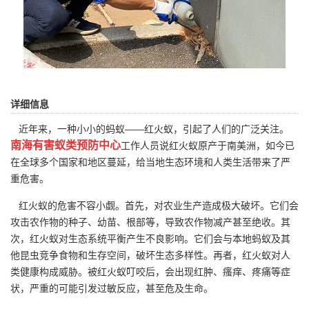
详细信息
近年来，一种小小的蚂蚁——红火蚁，引起了人们的广泛关注。
南海有害蚁类预防中心
工作人员说红火蚁原产于南美洲，如今已
在全球多个国家和地区蔓延，给当地生态环境和人类生活带来了严
重危害。
红火蚁的危害不容小觑。首先，对农业生产造成极大破坏。它们会
攻击农作物的种子、幼苗、根部等，导致农作物减产甚至绝收。其
次，红火蚁对
生态系统
平衡产生不良影响。它们会与本地蚂蚁及其
他昆虫竞争食物和生存空间，破坏生态多样性。再者，红火蚁对人
类健康构成威胁。被红火蚁叮咬后，会出现红肿、瘙痒、疼痛等症
状，严重的可能引发过敏反应，甚至危及生命。