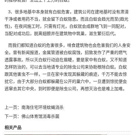
3、很多地基中本身就有
白蚁危害
，建筑公司在建地基时没有肃清
干净或者用药不当，就会留下白蚁隐患。而且白蚁会趋光而至(趋光
性)，在夜间施工时，只需有灯光，白蚁就会成群地飞到一同配对，
当配对成功后，脱离翅膀并在建筑物中筑巢，滋生繁衍后代。
而我们都知道白蚁的危害很多，啃食建筑物也会危害我们的人身安
全。曾有新闻报道，金属管道被白蚁腐蚀，招致发作了严重的燃气
透露事故。所以灭白蚁行动迫在眉睫，要是家中有白蚁，又不知道
怎样防治的，可以去当地请专业的
除虫公司
来协助根除白蚁。白蚁
跟其他害虫不一样，一旦在家中发现其躲藏的痕迹，千万不能去惊
扰它，由于大部分白蚁都躲藏在公开的巢穴中，一旦遭到惊扰便会
逃窜去其它中央，到时即便是除虫公司，再想灭治也是难上加难。
上一页：
南海住宅环境蚊蝇消杀
下一页：
佛山体育馆消毒杀菌
相关产品