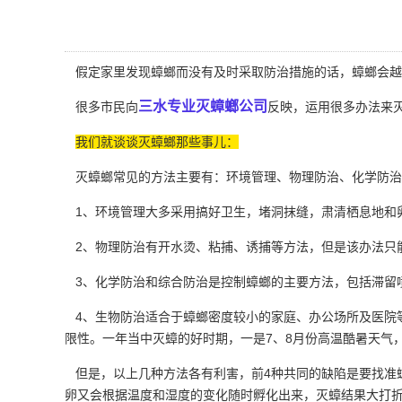
假定家里发现蟑螂而没有及时采取防治措施的话，蟑螂会越来
三水专业灭蟑螂公司
很多市民向
反映，运用很多办法来
我们就谈谈灭蟑螂那些事儿：
灭蟑螂常见的方法主要有：环境管理、物理防治、化学防治
1、环境管理大多采用搞好卫生，堵洞抹缝，肃清栖息地和卵鞘
2、物理防治有开水烫、粘捕、诱捕等方法，但是该办法只
3、化学防治和综合防治是控制蟑螂的主要方法，包括滞留
4、生物防治适合于蟑螂密度较小的家庭、办公场所及医院
限性。一年当中灭蟑的好时期，一是7、8月份高温酷暑天气
但是，以上几种方法各有利害，前4种共同的缺陷是要找准蟑
卵又会根据
温度和湿度
的变化随时孵化出来，灭蟑结果大打