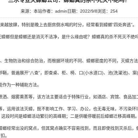
三水专业灭蟑螂公司：蟑螂真的杀不死灭不绝吗？
来源：本站
作者：admin
日期：2022/9/8
浏览：
254
越放肆，特别是晚上去厨房倒水喝的时分，经常看到蟑螂“四处奔逃”。
灭蟑螂但是蟑螂还是消灭不洁净，是什么缘由呢？蟑螂真的杀不死灭不绝
、生物防治和综合防治，而根据环境的不同、蟑螂密度的不同，
灭蟑方法
，普遍展开“八查”，即查桌、柜、椅、口(小水道口)、池(洗濯池)、案(
能作为一种辅助方法。
喷洒、烟雾熏蒸等，该方法主要适合于
特殊行业
，如酒店、宾馆、食品加
等，运用该法灭蟑，既不影响工作、学习、办公，也无毒无味，不污染环
，这段时间是蟑螂活动繁衍的高峰期；二是供暖停暖前后蟑螂迁移高峰期
螂经常出没的窝点，但其窝点确实不容易找到，而且即使找到灭杀后，假
折扣。