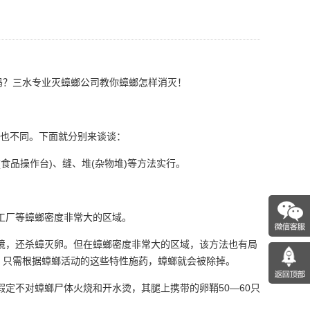
吗？三水专业灭蟑螂公司教你蟑螂怎样消灭！
也不同。下面就分别来谈谈：
食品操作台)、缝、堆(杂物堆)等方法实行。
工厂等蟑螂密度非常大的区域。
境，还杀蟑灭卵。但在蟑螂密度非常大的区域，该方法也有局
。只需根据蟑螂活动的这些特性施药，蟑螂就会被除掉。
定不对蟑螂尸体火烧和开水烫，其腿上携带的卵鞘50—60只